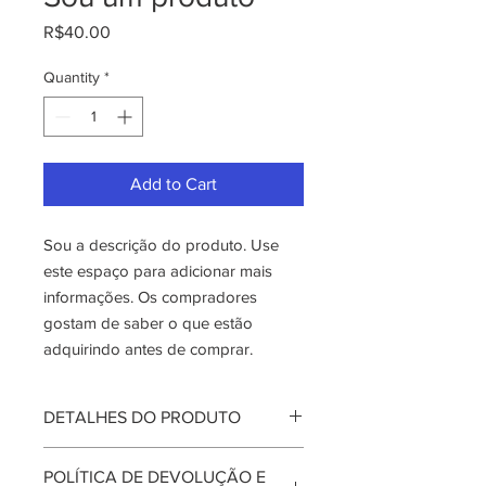
Price
R$40.00
Quantity
*
Add to Cart
Sou a descrição do produto. Use 
este espaço para adicionar mais 
informações. Os compradores 
gostam de saber o que estão 
adquirindo antes de comprar.
DETALHES DO PRODUTO
Use este espaço para adicionar mais
POLÍTICA DE DEVOLUÇÃO E
detalhes sobre seu produto, como