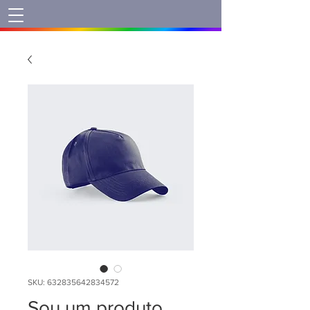
SKU: 632835642834572
Sou um produto