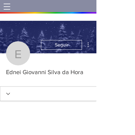
Mais ações
Seguir
Ednei Giovanni Silva da
Ednei Giovanni Silva da Hora