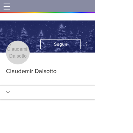
Mais ações
Seguir
Claudemir Dalsotto