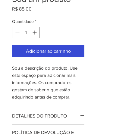
Preço
R$ 85,00
Quantidade
*
Adicionar ao carrinho
Sou a descrição do produto. Use 
este espaço para adicionar mais 
informações. Os compradores 
gostam de saber o que estão 
adquirindo antes de comprar.
DETALHES DO PRODUTO
Use este espaço para adicionar mais
POLÍTICA DE DEVOLUÇÃO E
detalhes sobre seu produto, como