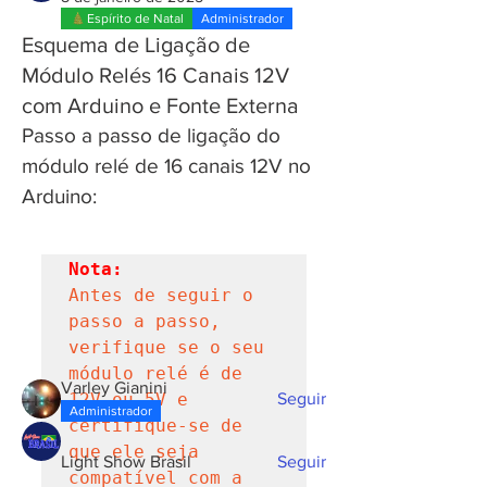
Espírito de Natal
Administrador
Esquema de Ligação de
Módulo Relés 16 Canais 12V
com Arduino e Fonte Externa
Passo a passo de ligação do 
módulo relé de 16 canais 12V no 
Arduino:
Informações
Bem-vindo. Visite o fórum e participe
das conversas.
Antes de seguir o 
passo a passo, 
verifique se o seu 
membros
módulo relé é de 
Varley Gianini
Seguir
12V ou 5V e 
Administrador
certifique-se de 
que ele seja 
Light Show Brasil
Seguir
compatível com a 