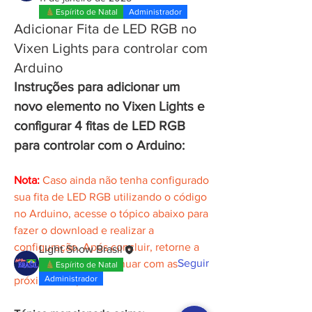
Espírito de Natal
Administrador
Adicionar Fita de LED RGB no
Vixen Lights para controlar com
Arduino
Instruções para adicionar um 
novo elemento no Vixen Lights e 
configurar 4 fitas de LED RGB 
para controlar com o Arduino:
Informações
Bem-vindo. Visite o fórum e participe
Nota:
Caso ainda não tenha configurado 
das conversas.
sua fita de LED RGB utilizando o código 
no Arduino, acesse o tópico abaixo para 
fazer o download e realizar a 
membros
configuração. Após concluir, retorne a 
Light Show Brasil
Seguir
este tópico para continuar com as 
Espírito de Natal
Administrador
próximas etapas.
Ver todos os membros (1)