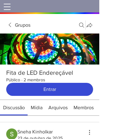
Grupos
Fita de LED Endereçável
Público
·
2 membros
Entrar
Discussão
Mídia
Arquivos
Membros
Sneha Kinholkar
23 de outubro de 2025