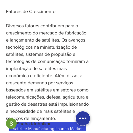
Fatores de Crescimento
Diversos fatores contribuem para o 
crescimento do mercado de fabricação 
e lançamento de satélites. Os avanços 
tecnológicos na miniaturização de 
satélites, sistemas de propulsão e 
tecnologias de comunicação tornaram a 
implantação de satélites mais 
econômica e eficiente. Além disso, a 
crescente demanda por serviços 
Informações
Bem-vindo. Visite o fórum e participe
baseados em satélites em setores como 
das conversas.
telecomunicações, defesa, agricultura e 
gestão de desastres está impulsionando 
a necessidade de mais satélites e 
membros
serviços de lançamento.
Sneha Kinholkar
Seguir
Satellite Manufacturing Launch Market
Light Show Brasil